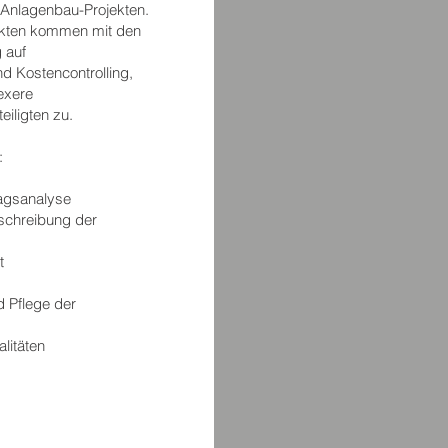
 Anlagenbau-Projekten.
ekten kommen mit den
 auf
d Kostencontrolling,
exere
eiligten zu.
:
agsanalyse
schreibung der
t
d Pflege der
litäten